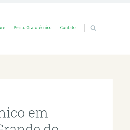
 conteúdo
bre
Perito Grafotécnico
Contato
cnico em
Grande do