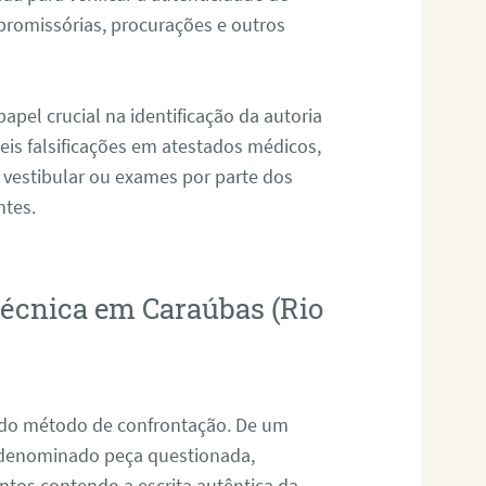
promissórias, procurações e outros
pel crucial na identificação da autoria
eis falsificações em atestados médicos,
 vestibular ou exames por parte dos
ntes.
otécnica em Caraúbas (Rio
s do método de confrontação. De um
, denominado peça questionada,
tos contendo a escrita autêntica da