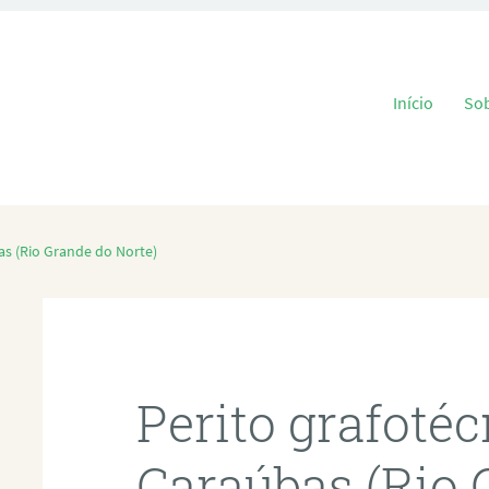
Pular para o
Início
So
as (Rio Grande do Norte)
Perito grafoté
Caraúbas (Rio 