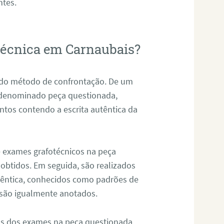
ntes.
otécnica em Carnaubais?
s do método de confrontação. De um
, denominado peça questionada,
tos contendo a escrita autêntica da
de exames grafotécnicos na peça
 obtidos. Em seguida, são realizados
êntica, conhecidos como padrões de
 são igualmente anotados.
os dos exames na peça questionada