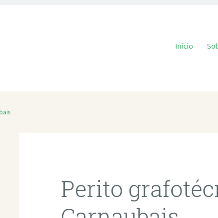
Pular para o
Início
So
bais
Perito grafoté
Carnaubais