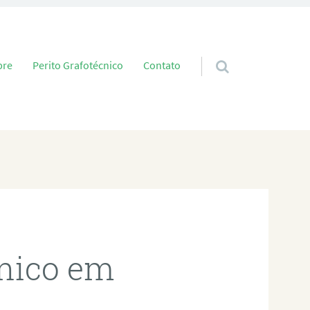
 conteúdo
bre
Perito Grafotécnico
Contato
cnico em