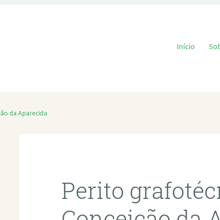
Pular para o
Início
So
ção da Aparecida
Perito grafoté
Conceição da 