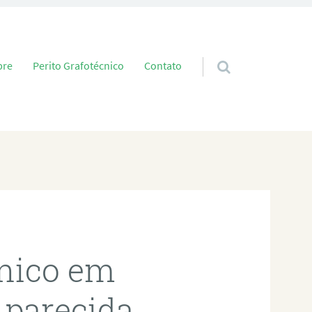
 conteúdo
bre
Perito Grafotécnico
Contato
cnico em
Aparecida