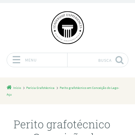
MENU
BUSCA
Pular para o conteúdo
Início
Perícia Grafotécnica
Perito grafotécnico em Conceição do Lago-
Açu
Perito grafotécnico