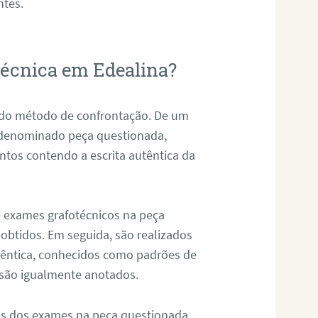
ntes.
otécnica em Edealina?
s do método de confrontação. De um
, denominado peça questionada,
tos contendo a escrita autêntica da
de exames grafotécnicos na peça
 obtidos. Em seguida, são realizados
êntica, conhecidos como padrões de
 são igualmente anotados.
os dos exames na peça questionada