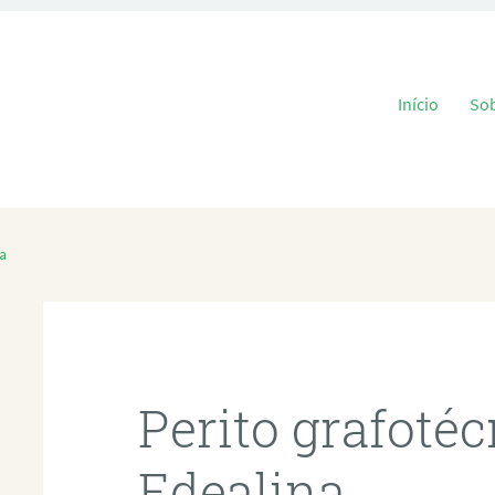
Pular para o
Início
So
a
Perito grafoté
Edealina