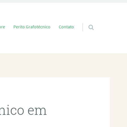
 conteúdo
bre
Perito Grafotécnico
Contato
cnico em