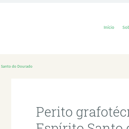
Pular para o
Início
So
to Santo do Dourado
Perito grafoté
Espírito Santo