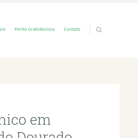
 conteúdo
bre
Perito Grafotécnico
Contato
cnico em
 do Dourado