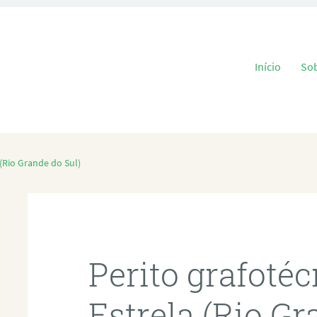
Pular para o
Início
So
 (Rio Grande do Sul)
Perito grafoté
Estrela (Rio Gr