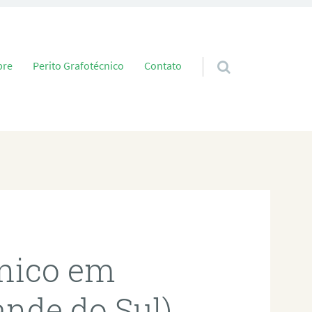
 conteúdo
bre
Perito Grafotécnico
Contato
cnico em
ande do Sul)