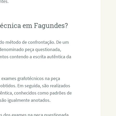
ntes.
otécnica em Fagundes?
s do método de confrontação. De um
, denominado peça questionada,
tos contendo a escrita autêntica da
de exames grafotécnicos na peça
 obtidos. Em seguida, são realizados
êntica, conhecidos como padrões de
 são igualmente anotados.
os dos exames na peça questionada