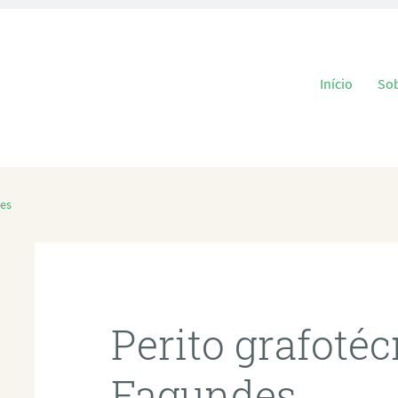
Pular para o
Início
So
des
Perito grafoté
Fagundes