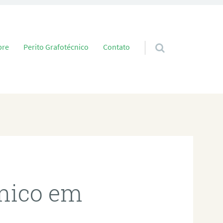
 conteúdo
bre
Perito Grafotécnico
Contato
cnico em