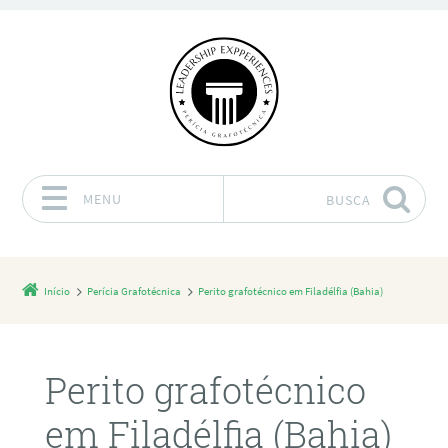
MENU
BUSCA
Pular para o conteúdo
Início
Perícia Grafotécnica
Perito grafotécnico em Filadélfia (Bahia)
Perito grafotécnico
em Filadélfia (Bahia)