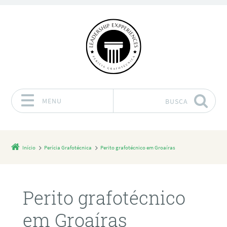
MENU
BUSCA
Pular para o conteúdo
Início
Perícia Grafotécnica
Perito grafotécnico em Groaíras
Perito grafotécnico
em Groaíras