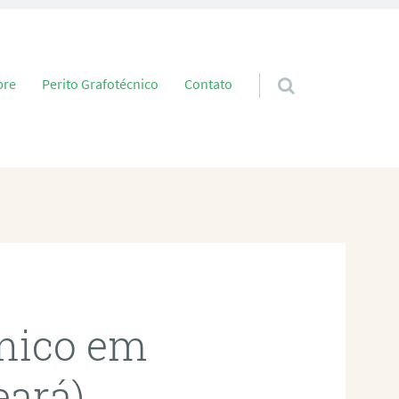
 conteúdo
bre
Perito Grafotécnico
Contato
cnico em
eará)