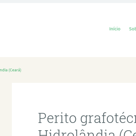
Pular para o
Início
So
ndia (Ceará)
Perito grafoté
Hidrolândia (C