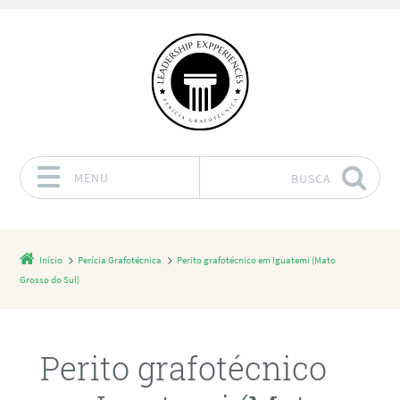
MENU
BUSCA
Pular para o conteúdo
Início
Perícia Grafotécnica
Perito grafotécnico em Iguatemi (Mato
Grosso do Sul)
Perito grafotécnico