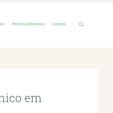
 conteúdo
bre
Perito Grafotécnico
Contato
cnico em