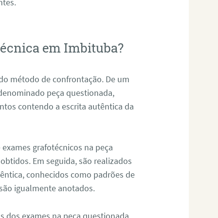
ntes.
otécnica em Imbituba?
s do método de confrontação. De um
, denominado peça questionada,
tos contendo a escrita autêntica da
de exames grafotécnicos na peça
 obtidos. Em seguida, são realizados
êntica, conhecidos como padrões de
 são igualmente anotados.
os dos exames na peça questionada