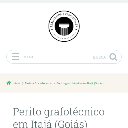
MENU
BUSCA
Pular para o conteúdo
Início
Perícia Grafotécnica
Perito grafotécnico em Itajá (Goiás)
Perito grafotécnico
em Itajá (Goiás)