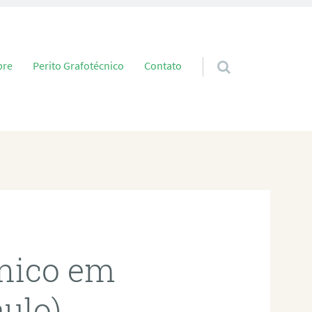
 conteúdo
bre
Perito Grafotécnico
Contato
cnico em
aulo)