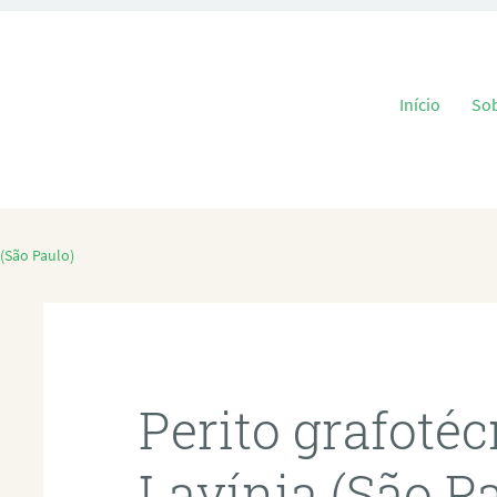
Pular para o
Início
So
 (São Paulo)
Perito grafoté
Lavínia (São P