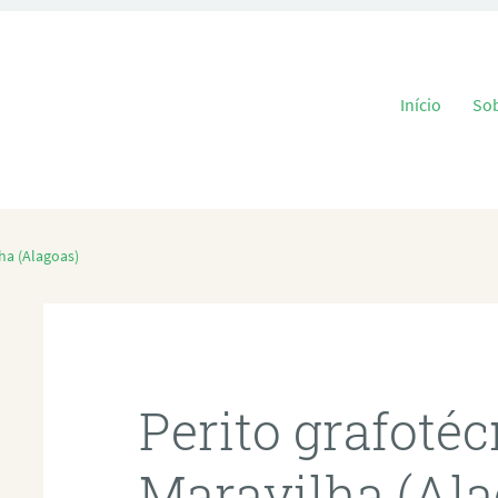
Pular para o
Início
So
ha (Alagoas)
Perito grafoté
Maravilha (Ala