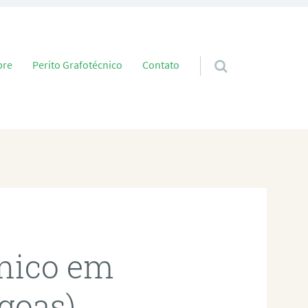
 conteúdo
bre
Perito Grafotécnico
Contato
cnico em
goas)