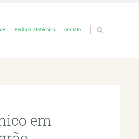
 conteúdo
bre
Perito Grafotécnico
Contato
cnico em
grão