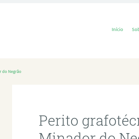
Pular para o
Início
So
r do Negrão
Perito grafoté
Minador do Ne