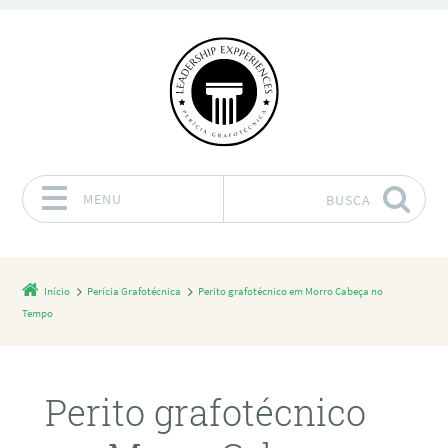
MENU
BUSCA
Pular para o conteúdo
Início
Perícia Grafotécnica
Perito grafotécnico em Morro Cabeça no
Tempo
Perito grafotécnico