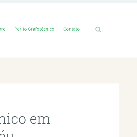
 conteúdo
bre
Perito Grafotécnico
Contato
cnico em
éu