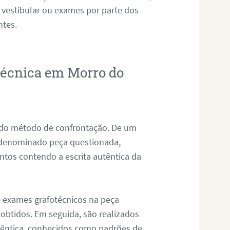
 vestibular ou exames por parte dos
ntes.
otécnica em Morro do
s do método de confrontação. De um
, denominado peça questionada,
tos contendo a escrita autêntica da
de exames grafotécnicos na peça
 obtidos. Em seguida, são realizados
êntica, conhecidos como padrões de