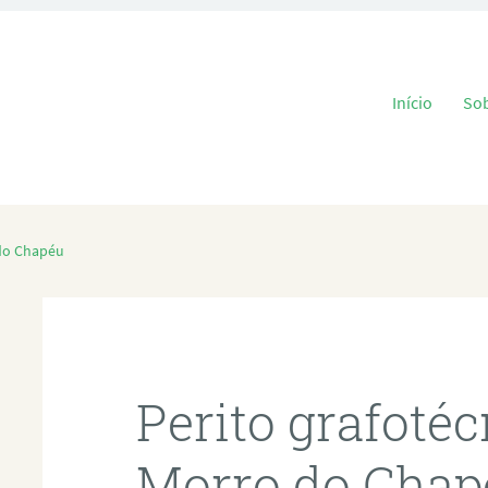
Pular para o
Início
So
 do Chapéu
Perito grafoté
Morro do Chap