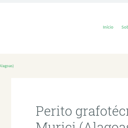
Pular para o
Início
So
(Alagoas)
Perito grafoté
Murici (Alagoa