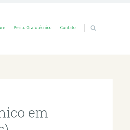
 conteúdo
bre
Perito Grafotécnico
Contato
cnico em
s)