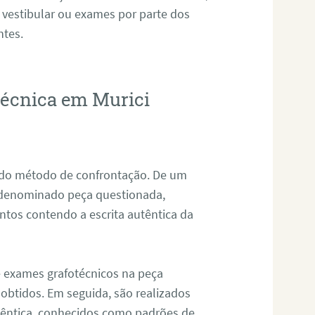
 vestibular ou exames por parte dos
ntes.
otécnica em Murici
s do método de confrontação. De um
, denominado peça questionada,
tos contendo a escrita autêntica da
de exames grafotécnicos na peça
 obtidos. Em seguida, são realizados
êntica, conhecidos como padrões de