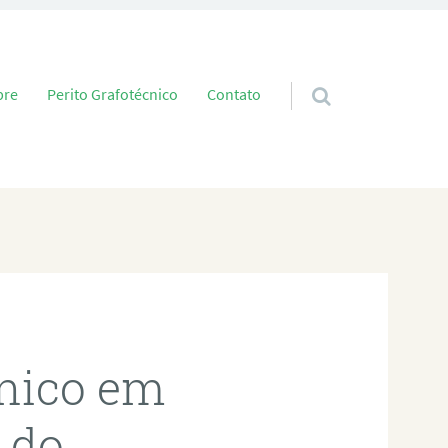
 conteúdo
bre
Perito Grafotécnico
Contato
cnico em
 do