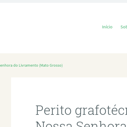
Pular para o
Início
So
 Senhora do Livramento (Mato Grosso)
Perito grafoté
Nossa Senhora