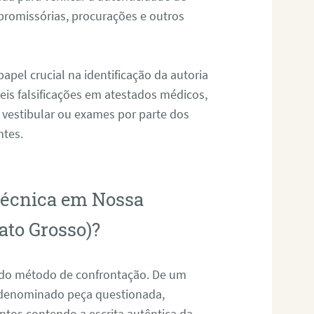
promissórias, procurações e outros
pel crucial na identificação da autoria
eis falsificações em atestados médicos,
 vestibular ou exames por parte dos
ntes.
otécnica em Nossa
ato Grosso)?
s do método de confrontação. De um
, denominado peça questionada,
tos contendo a escrita autêntica da