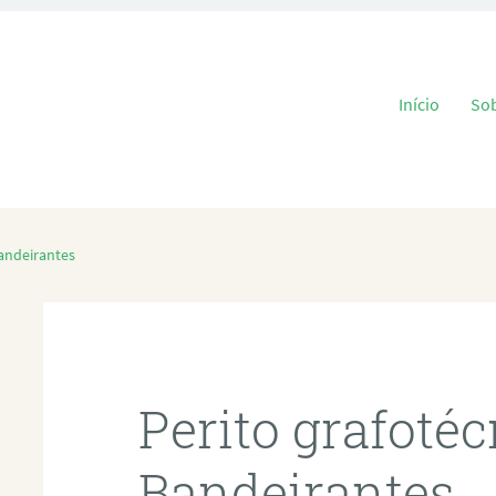
Pular para o
Início
So
andeirantes
Perito grafoté
Bandeirantes