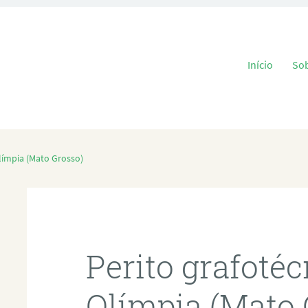
Pular para o
Início
So
límpia (Mato Grosso)
Perito grafoté
Olímpia (Mato 