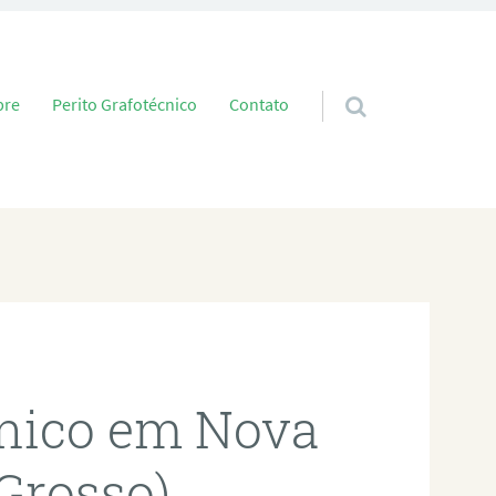
 conteúdo
bre
Perito Grafotécnico
Contato
cnico em Nova
Grosso)