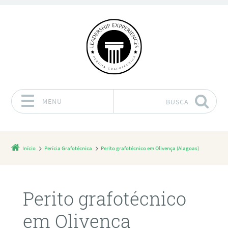
MENU
BUSCA
Pular para o conteúdo
Início
Perícia Grafotécnica
Perito grafotécnico em Olivença (Alagoas)
Perito grafotécnico
em Olivença