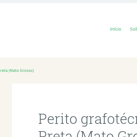
Pular para o
Início
So
Preta (Mato Grosso)
Perito grafoté
Preta (Mato Gr