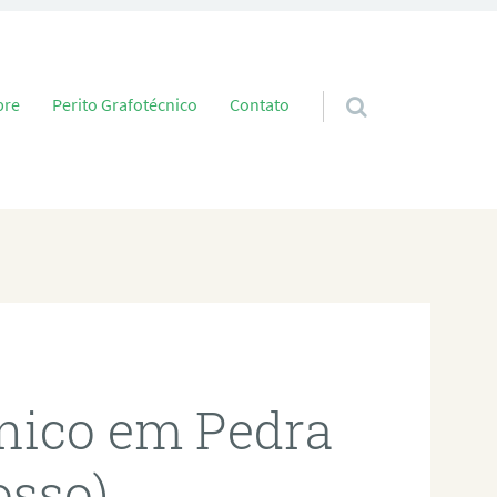
 conteúdo
bre
Perito Grafotécnico
Contato
cnico em Pedra
osso)