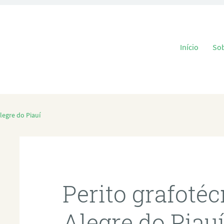
Pular para o
Início
So
legre do Piauí
Perito grafoté
Alegre do Piau