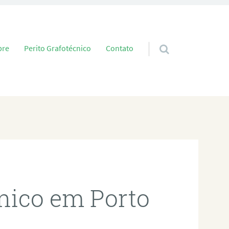
 conteúdo
bre
Perito Grafotécnico
Contato
cnico em Porto
í