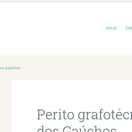
Pular para o
Início
So
dos Gaúchos
Perito grafoté
dos Gaúchos