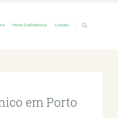
 conteúdo
bre
Perito Grafotécnico
Contato
cnico em Porto