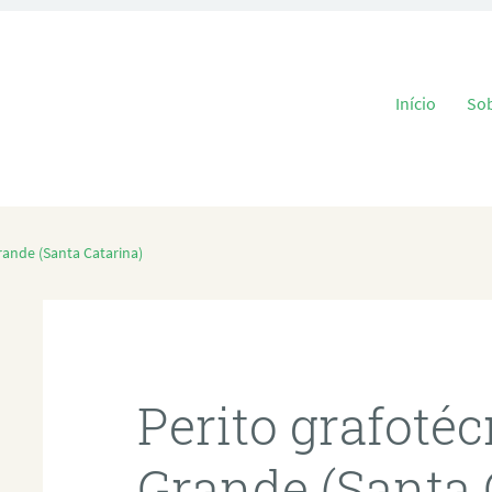
Pular para o
Início
So
rande (Santa Catarina)
Perito grafoté
Grande (Santa 