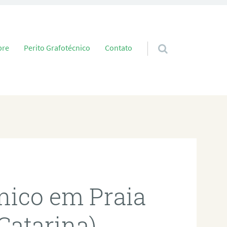
 conteúdo
bre
Perito Grafotécnico
Contato
cnico em Praia
Catarina)