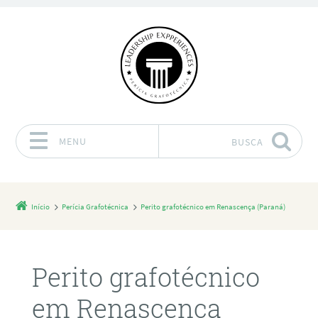
MENU
BUSCA
Pular para o conteúdo
Início
Perícia Grafotécnica
Perito grafotécnico em Renascença (Paraná)
Perito grafotécnico
em Renascença