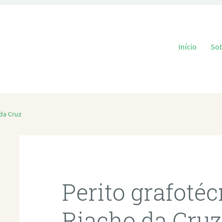
Pular para o
Início
So
 da Cruz
Perito grafoté
Riacho da Cru