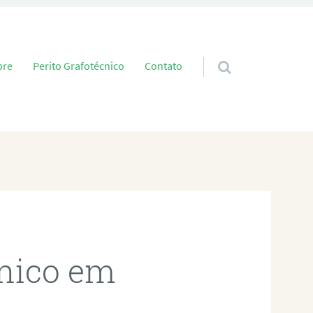
 conteúdo
bre
Perito Grafotécnico
Contato
cnico em
z