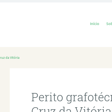
Pular para o
Início
So
ruz da Vitória
Perito grafoté
Cruz da Vitória