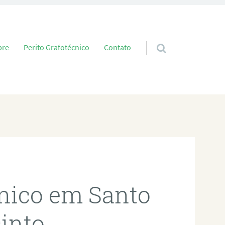
 conteúdo
bre
Perito Grafotécnico
Contato
cnico em Santo
into