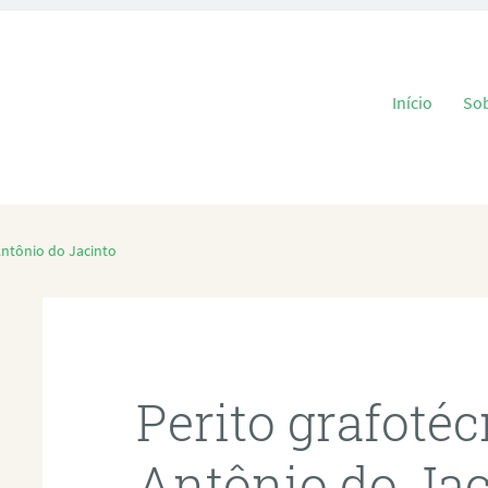
Pular para o
Início
So
Antônio do Jacinto
Perito grafoté
Antônio do Jac