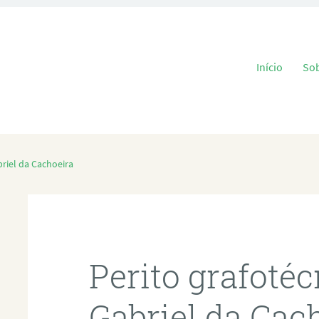
Pular para o
Início
So
riel da Cachoeira
Perito grafoté
Gabriel da Cac