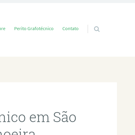
 conteúdo
bre
Perito Grafotécnico
Contato
cnico em São
hoeira