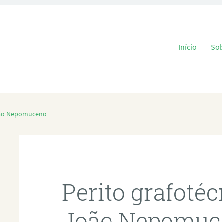
Pular para o
Início
So
João Nepomuceno
Perito grafoté
João Nepomuc