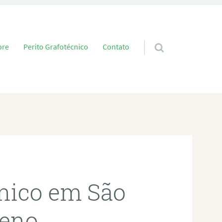
 conteúdo
bre
Perito Grafotécnico
Contato
cnico em São
eno