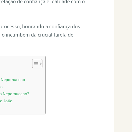
relação de confiança e lealdade com o
 processo, honrando a confiança dos
o incumbem da crucial tarefa de
o
ão Nepomuceno
no
oão Nepomuceno?
ão João