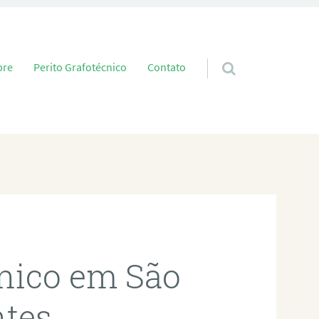
 conteúdo
bre
Perito Grafotécnico
Contato
cnico em São
ntes