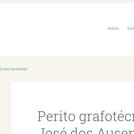
Pular para o
Início
So
sé dos Ausentes
Perito grafoté
José dos Ause