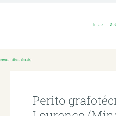
Pular para o
Início
So
renço (Minas Gerais)
Perito grafoté
Lourenço (Mina