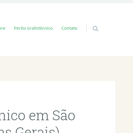
 conteúdo
bre
Perito Grafotécnico
Contato
cnico em São
s Gerais)