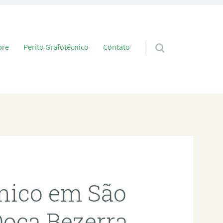
 conteúdo
bre
Perito Grafotécnico
Contato
cnico em São
oca Bezerra