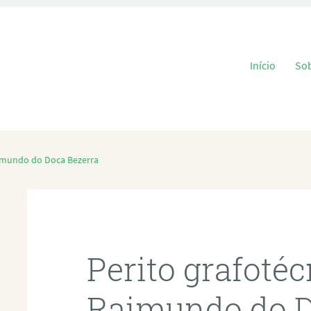
Pular para o
Início
So
aimundo do Doca Bezerra
Perito grafoté
Raimundo do D