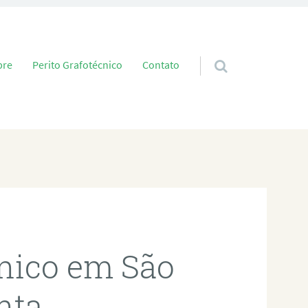
 conteúdo
bre
Perito Grafotécnico
Contato
cnico em São
nta