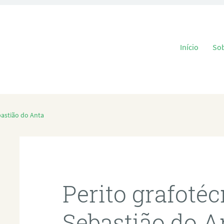
Pular para o
Início
So
bastião do Anta
Perito grafoté
Sebastião do A