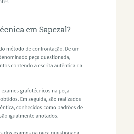
ntes.
otécnica em Sapezal?
s do método de confrontação. De um
, denominado peça questionada,
tos contendo a escrita autêntica da
de exames grafotécnicos na peça
 obtidos. Em seguida, são realizados
êntica, conhecidos como padrões de
 são igualmente anotados.
os dos exames na peça questionada