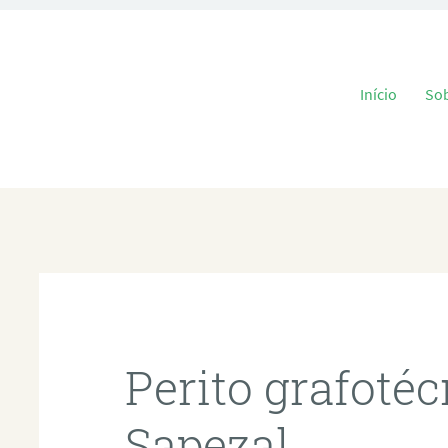
Pular para o
Início
So
l
Perito grafoté
Sapezal