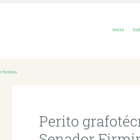
Pular para o
Início
So
r Firmino
Perito grafoté
Senador Firmi