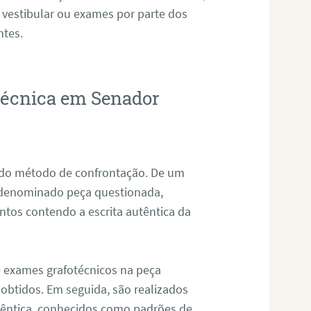
 vestibular ou exames por parte dos
ntes.
otécnica em Senador
s do método de confrontação. De um
, denominado peça questionada,
tos contendo a escrita autêntica da
de exames grafotécnicos na peça
 obtidos. Em seguida, são realizados
êntica, conhecidos como padrões de