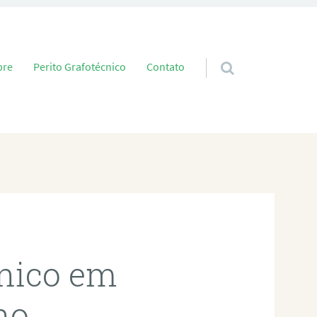
 conteúdo
bre
Perito Grafotécnico
Contato
cnico em
no