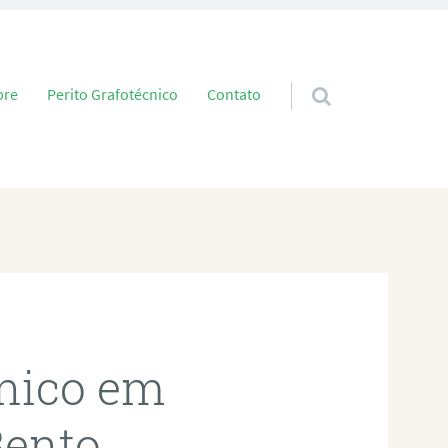
 conteúdo
bre
Perito Grafotécnico
Contato
cnico em
Bento