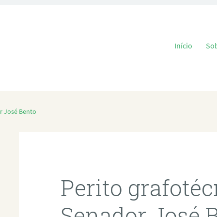
Pular para o
Início
So
r José Bento
Perito grafoté
Senador José 