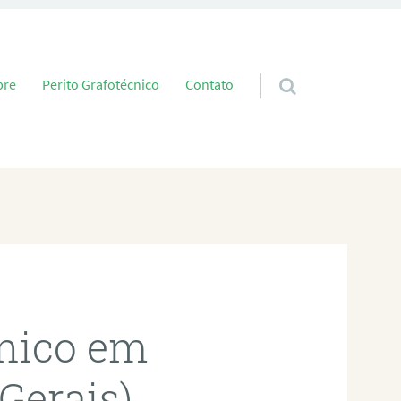
 conteúdo
bre
Perito Grafotécnico
Contato
cnico em
Gerais)