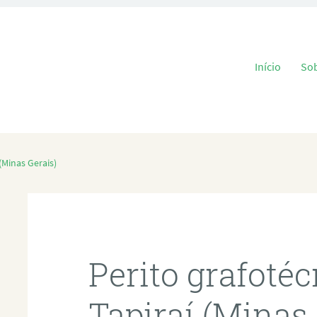
Pular para o
Início
So
(Minas Gerais)
Perito grafoté
Tapiraí (Minas 