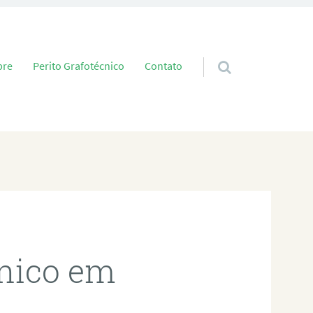
 conteúdo
bre
Perito Grafotécnico
Contato
cnico em