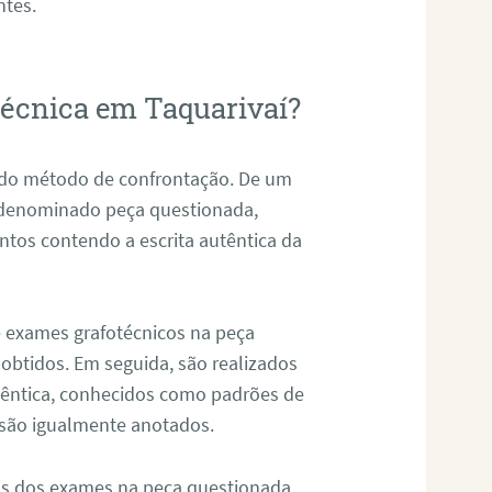
ntes.
otécnica em Taquarivaí?
s do método de confrontação. De um
, denominado peça questionada,
tos contendo a escrita autêntica da
de exames grafotécnicos na peça
 obtidos. Em seguida, são realizados
êntica, conhecidos como padrões de
 são igualmente anotados.
os dos exames na peça questionada