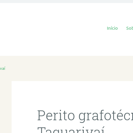
Pular para o
Início
So
vaí
Perito grafoté
Taquarivaí