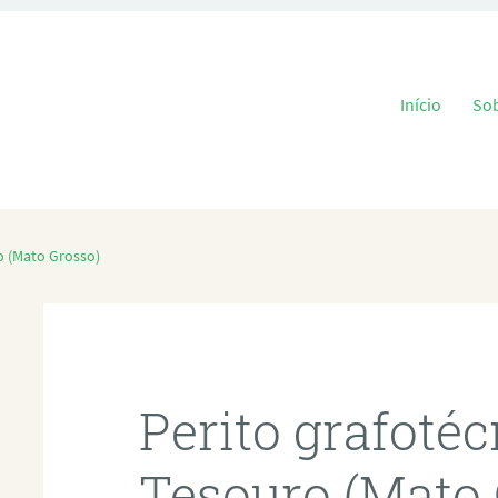
Pular para o
Início
So
o (Mato Grosso)
Perito grafoté
Tesouro (Mato 