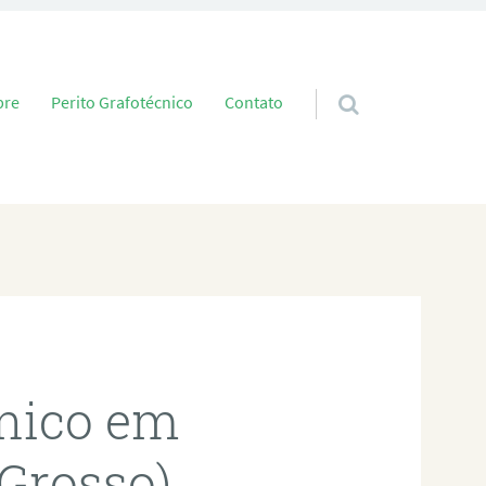
 conteúdo
bre
Perito Grafotécnico
Contato
cnico em
Grosso)