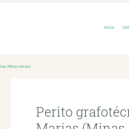
Pular para o
Início
So
ias (Minas Gerais)
Perito grafoté
Marias (Minas 