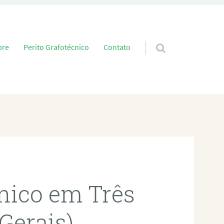
 conteúdo
bre
Perito Grafotécnico
Contato
cnico em Três
Gerais)