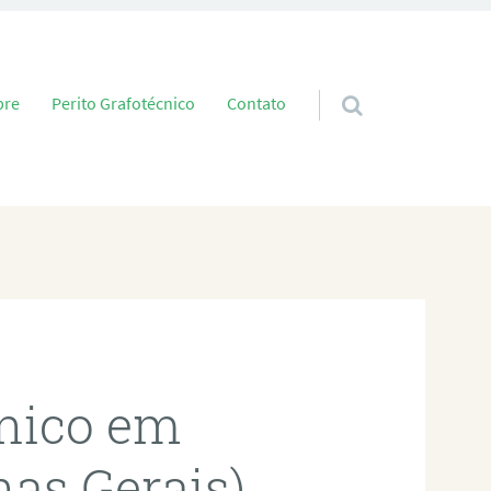
 conteúdo
bre
Perito Grafotécnico
Contato
cnico em
as Gerais)