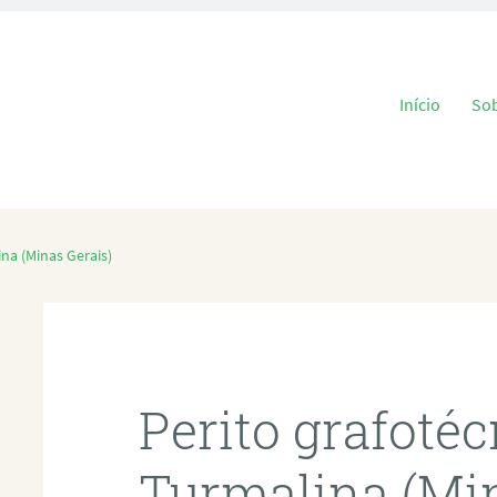
Pular para o
Início
So
na (Minas Gerais)
Perito grafoté
Turmalina (Min