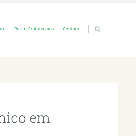
 conteúdo
bre
Perito Grafotécnico
Contato
cnico em