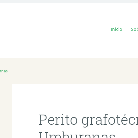
Pular para o
Início
So
anas
Perito grafoté
Umburanas