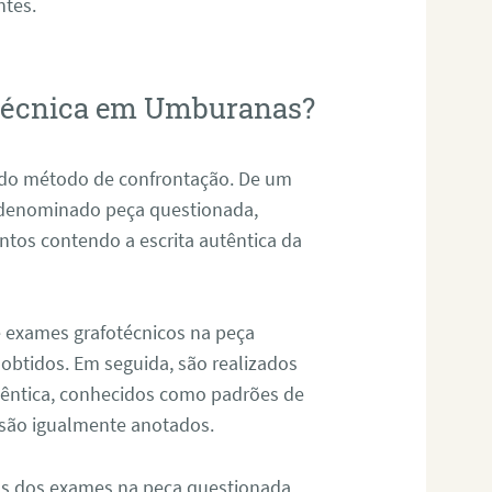
ntes.
fotécnica em Umburanas?
s do método de confrontação. De um
, denominado peça questionada,
tos contendo a escrita autêntica da
de exames grafotécnicos na peça
 obtidos. Em seguida, são realizados
êntica, conhecidos como padrões de
 são igualmente anotados.
os dos exames na peça questionada