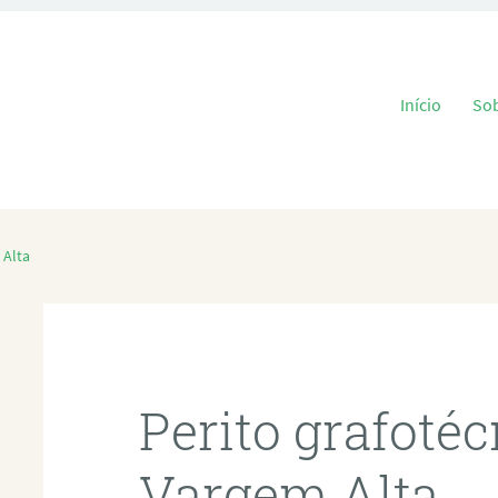
Pular para o
Início
So
 Alta
Perito grafoté
Vargem Alta