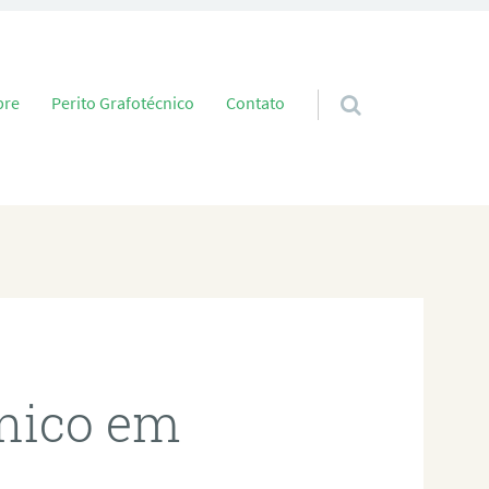
 conteúdo
bre
Perito Grafotécnico
Contato
cnico em