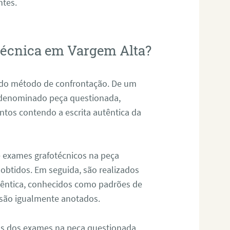
ntes.
otécnica em Vargem Alta?
s do método de confrontação. De um
, denominado peça questionada,
tos contendo a escrita autêntica da
de exames grafotécnicos na peça
 obtidos. Em seguida, são realizados
êntica, conhecidos como padrões de
 são igualmente anotados.
os dos exames na peça questionada