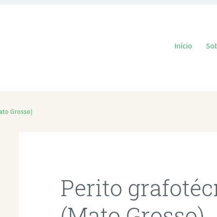
Pular para o
Início
So
ato Grosso)
Perito grafoté
(Mato Grosso)