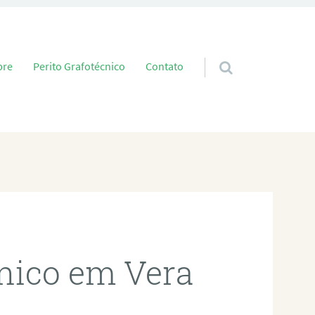
 conteúdo
bre
Perito Grafotécnico
Contato
cnico em Vera