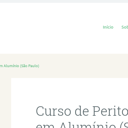
Pular para o
Início
So
em Alumínio (São Paulo)
Curso de Perit
em Alumínio (