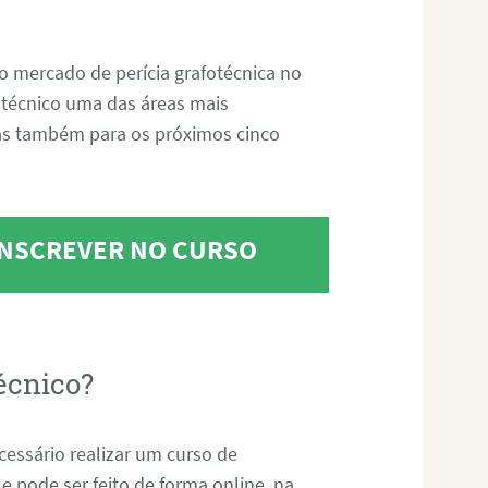
o mercado de perícia grafotécnica no
fotécnico uma das áreas mais
as também para os próximos cinco
 INSCREVER NO CURSO
écnico?
ecessário realizar um curso de
 e pode ser feito de forma online, na