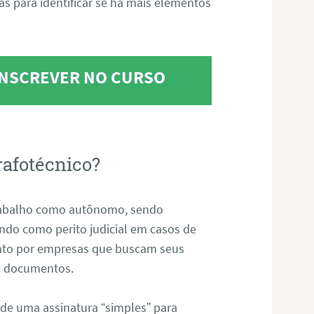
tas para identificar se há mais elementos
 INSCREVER NO CURSO
rafotécnico?
abalho como autônomo, sendo
uando como perito judicial em casos de
anto por empresas que buscam seus
s e documentos.
 de uma assinatura “simples” para