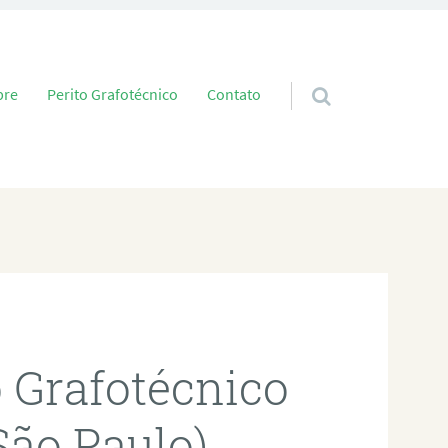
 conteúdo
bre
Perito Grafotécnico
Contato
o Grafotécnico
São Paulo)